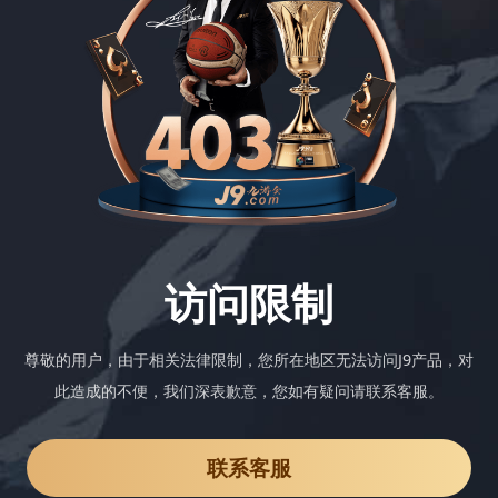
访问限制
尊敬的用户，由于相关法律限制，您所在地区无法访问J9产品，对
此造成的不便，我们深表歉意，您如有疑问请联系客服。
联系客服