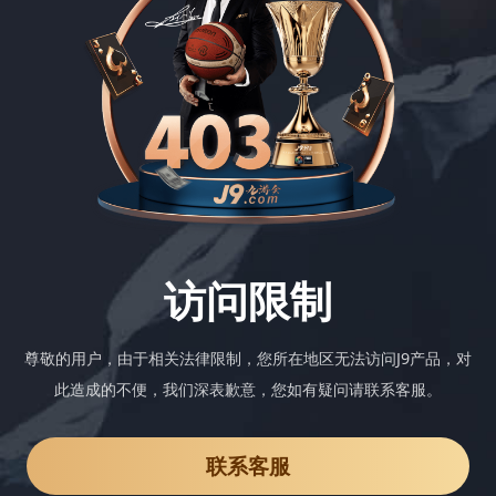
访问限制
尊敬的用户，由于相关法律限制，您所在地区无法访问J9产品，对
此造成的不便，我们深表歉意，您如有疑问请联系客服。
联系客服