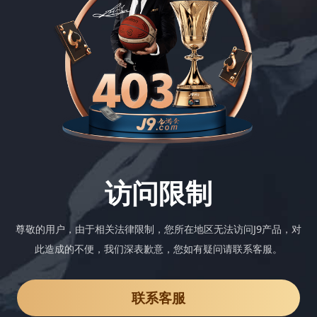
访问限制
尊敬的用户，由于相关法律限制，您所在地区无法访问J9产品，对
此造成的不便，我们深表歉意，您如有疑问请联系客服。
联系客服