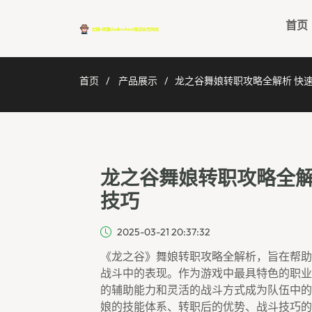
首页
首页
产品展示
龙之谷舞娘转职攻略全解析 快
龙之谷舞娘转职攻略全解
技巧
2025-03-21 20:37:32
《龙之谷》舞娘转职攻略全解析，旨在帮助
战斗中的表现。作为游戏中最具特色的职业
的辅助能力和灵活的战斗方式成为队伍中的
娘的技能体系、转职后的优势、战斗技巧的