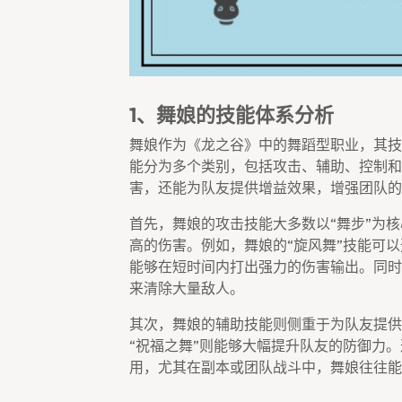
1、舞娘的技能体系分析
舞娘作为《龙之谷》中的舞蹈型职业，其技
能分为多个类别，包括攻击、辅助、控制和
害，还能为队友提供增益效果，增强团队的
首先，舞娘的攻击技能大多数以“舞步”为
高的伤害。例如，舞娘的“旋风舞”技能可以
能够在短时间内打出强力的伤害输出。同时
来清除大量敌人。
其次，舞娘的辅助技能则侧重于为队友提供
“祝福之舞”则能够大幅提升队友的防御力
用，尤其在副本或团队战斗中，舞娘往往能