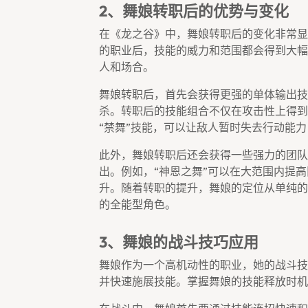
2、舞娘转职后的优势与变化
在《龙之谷》中，舞娘转职后的变化非常显
的职业后，技能的威力和范围都会得到大幅
人和场合。
舞娘转职后，首先会获得更强的单体输出技
杀。转职后的技能组合不仅在攻击性上得到
“禁舞”技能，可以让敌人暂时失去行动能
此外，舞娘转职后还会获得一些强力的团队
出。例如，“神恩之舞”可以在大范围内提
升。随着转职的提升，舞娘的定位从单纯的
的全能型角色。
3、舞娘的战斗技巧应用
舞娘作为一个高机动性的职业，她的战斗技
并快速施展技能。掌握舞娘的技能释放时机