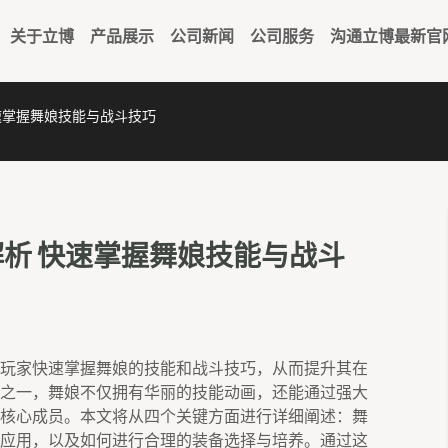
关于立博
产品展示
公司新闻
公司服务
沟通立博最新官
速掌握舞娘技能与战斗技巧
析 快速掌握舞娘技能与战斗
玩家快速掌握舞娘的技能和战斗技巧，从而提升其在
之一，舞娘不仅拥有华丽的技能动画，还能通过强大
核心成员。本文将从四个关键方面进行详细阐述：舞
应用，以及如何进行合理的装备选择与培养。通过这