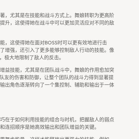
著，尤其是在技能和战斗方式上。舞娘转职为更高阶
提升，这使得她在战斗中可以更加灵活应对不同的敌
能，这使得她在面对BOSS时可以更有效地进行击
了增强，还引入了更多能够控制敌人行动的技能。像
力，极大地限制了敌人的反击。
增益技能，尤其是在团队战斗中，舞娘的作用愈加突
高队友的伤害和防御，让整个团队的战斗力得到显著提
输出角色逐渐转向了一个集控制、辅助和输出于一体
巧在于如何利用技能的组合与时机，把握敌人的弱点
和连招顺序是她高效输出和团队增益的关键。