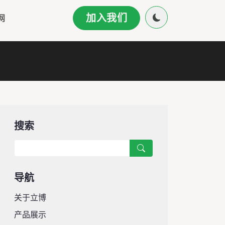
加入我们
网
搜索
导航
关于立博
产品展示