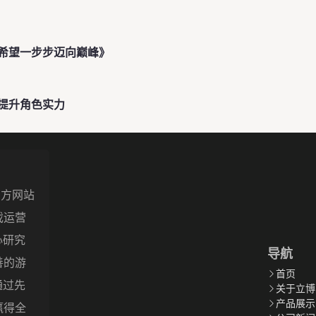
希望一步步迈向巅峰》
提升角色实力
-官方网站
戏运营
潜心研究
导航
善的游
首页
望通过先
关于立博
产品展示
赢得全